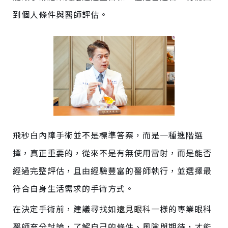
到個
人條
件與醫師評估。
飛秒白內障手術並不是標準答案，而是一種進階選
擇
，
真正重要的，從來
不是有無
使用雷射，
而是能否
經過
完整評估，
且
由經驗豐富的醫師執行，並選擇最
符合自身生活需求的手術方式。
在決定手術前，建議尋找
如
遠見眼科
一樣的
專業眼科
醫師充分討論，了解自己
的條
件、風險與期待，才能