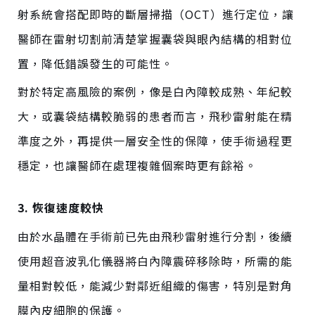
射系統會搭配即時的斷層掃描（OCT）進行定位，讓
醫師在雷射切割前清楚掌握囊袋與眼內結構的相對位
置，降低錯誤發生的可能性。
對
於特定高風險的案例，像是白內障較成熟、年紀較
大，或囊袋結構較脆弱的患者而言，飛秒雷射能在精
準度之外，再提供一層安全性的保障，使手術過程更
穩定，也讓醫師在處理複雜個案時更有餘裕。
3. 恢復速度較快
由於水晶體在手術前已先由飛秒雷射進行分割，後續
使用超音波乳化儀器將白內障震碎移除時，所需的能
量相對較低，能減少
對鄰
近組織的傷害，特別是對角
膜內皮細胞的保護。