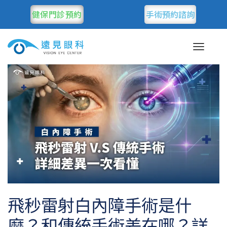
健保門診預約
手術預約諮詢
飛秒雷射白內障手術是什
麼？和傳統手術差在哪？詳