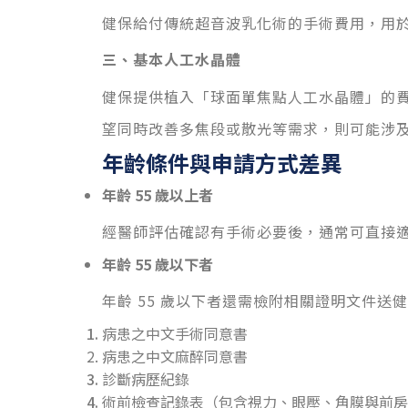
健保給付傳統超音波乳化術的手術費用，用
三、基本人工水晶體
健保提供植入「球面單焦點人工水晶體」的
望同時改善多焦段或散光等需求，則可能涉
年齡條件與申請方式差異
年齡 55 歲以上者
經醫師評估確認有手術必要後，通常可直接
年齡 55 歲以下者
年齡 55 歲以下者還需檢附相關證明文件送
病患之中文手術同意書
病患之中文麻醉同意書
診斷病歷紀錄
術前檢查記錄表（包含視力、眼壓、角膜與前房狀