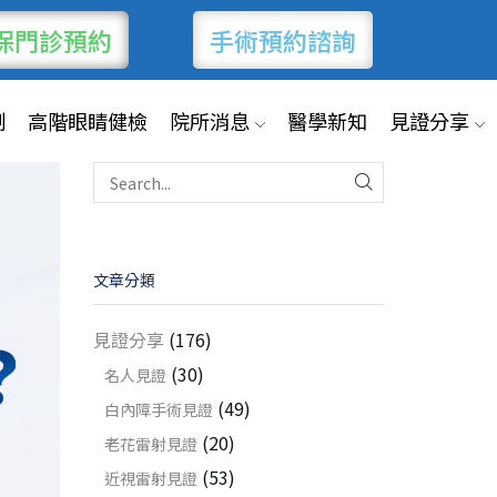
選單目
錄
保門診預約
手術預約諮詢
TOGGLE TA
制
高階眼睛健檢
院所消息
醫學新知
見證分享
白內
障手
術流
程有
文章分類
哪
些？
見證分享
(176)
不開
刀會
(30)
名人見證
怎
(49)
白內障手術見證
樣？
(20)
老花雷射見證
白
(53)
近視雷射見證
內障