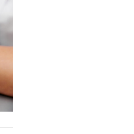
障
手
術
常
見
問
題
整
理