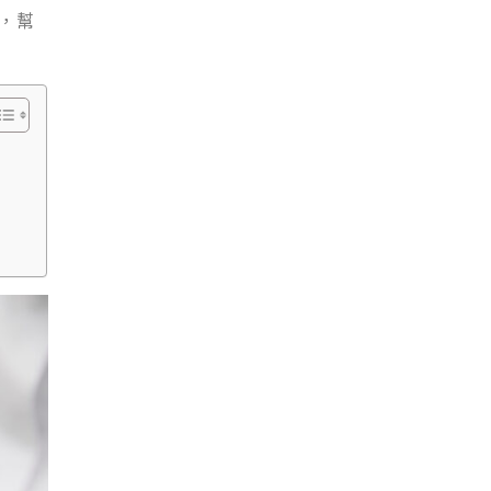
條
，幫
件
白
內障
手術
自費
項
目：
根據
需求
有不
同方
案選
擇
白
內