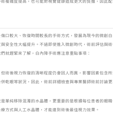
手術複雜度提高，也可能對視覺健康造成更大的負擔，因此配
去傷口較大、恢復時間較長的手術方式，發展為現今的微創白
度與安全性大幅提升。不過即使進入微創時代，術前評估與術
我們就趕緊來了解，白內障手術應注意重點事項：
，但術後視力恢復的清晰程度仍會因人而異，影響因素包含所
合併乾眼等狀況，因此，術前詳細檢查與專業醫師術前討論更
只是單純移除混濁的水晶體，更重要的是根據每位患者的眼睛
治療方式與人工水晶體，才能達到術後最佳視力效果。