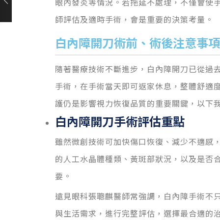
眼內發炎等情況。若拖延不處理，不僅會使
師評估及適時手術
，會
是重要的決策考量。
白內障開刀術前、術後注意事項
隨著醫療技術不斷進步，白內障開刀已從過
手術，在手術當天即可返家休息，整體舒適
護仍是影響視力恢復品質的重要關鍵，以下
白內障開刀手術評估重點
雖然微創技術可加快傷口恢復、減少不適感
的
人工水晶體種類、黃斑
部狀
況，以及是否
要。
遠見眼科張聰麒醫師常強調，白內障手術不
與生活需求，進行完整評估，選擇最合適的