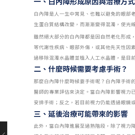
一、白內障形成原因與治療方式
白內
障是
人一生中常見、也難以避免的眼部
生蛋白質結構改變，而漸漸變得混濁，使光
雖然絕大部分的白內障都是因自然老化形成
等代謝性疾病、眼部外傷
，
或其他先天性因
過移除混濁水晶體並植入人工水晶體，是目
二、什麼時候需要考慮手術？
那麼
白內障什麼時候要手術呢？白內障手術
醫師的專業評估來決定。當白內障影響視力
安排手術；反之，若目前視力仍能透過眼鏡
三、延後治療可能帶來的影響
此外，當白內障進展至過熟階段，除了視力