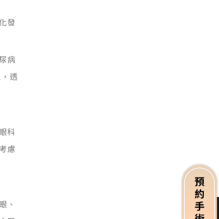
化發
尿病
主，透
眼科
考慮
眼、