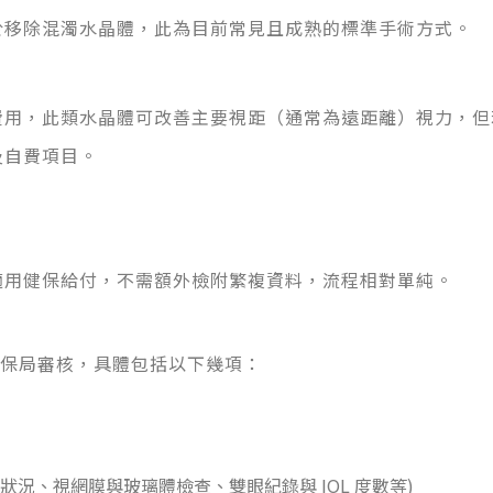
於移除混濁水晶體，此為目前常見且成熟的標準手術方式。
費用，此類水晶體可改善主要視距（通常為遠距離）視力，但
及自費項目。
適用健保給付，不需額外檢附繁複資料，流程相對單純。
健保局審核，具體包括以下幾項：
況、視網膜與玻璃體檢查、雙眼紀錄與 IOL 度數等)