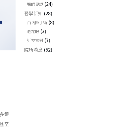
(24)
醫師見證
開刀
醫學新知
(28)
術
前、
(8)
白內障手術
術後
(3)
老花眼
注意
(7)
近視雷射
事項
院所消息
(52)
健
保
給
付
的
白
內
障
多銀
手
甚至
術