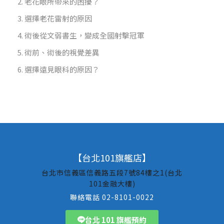
老花眼所帶來的困擾？
選擇老花雷射的原因
術後從文弱書生，變成全國射擊冠軍
術前、術後的視覺差異
選擇遠見眼科的原因？
【台北101旗艦店】
台北市信義區信義路五段7號84樓之1(台北
101金融大樓)
聯絡電話 02-8101-0022
台北 101 旗艦預約