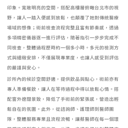
印象。寬敞明亮的空間，搭配高樓層俯瞰台北市的視
野，讓人一踏入便感到放鬆，也顛覆了她對傳統醫療
場域的想像；
術前檢查流程完整且富有節奏感，透過
多項精密儀器逐一進行評估，隨著指引一步步完成不
同檢查，整體過程歷時約一個多小時。多元的檢測方
式與細緻安排，不僅展現專業度，也讓人感受到評估
的嚴謹與安心。
診所內的候診空間舒適，提供飲品與點心，術前亦有
專人準備餐飲，讓人在等待過程中得以放鬆心情。搭
配窗外遼闊景致，降低了手術前的緊張感，營造出輕
鬆自在的氛圍。
此外，從諮詢師、護理師到醫師團
隊，整體服務專業且流程流暢，讓蔡醫師在每一個環