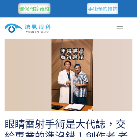
健保門診預約
手術預約諮詢
眼睛雷射手術是大代誌，交
給專業的準沒錯！創作者 老