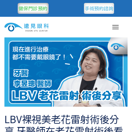
健保門診預約
手術預約諮詢
LBV裸視美老花雷射術後分
享 牙醫師在老花雷射術後看