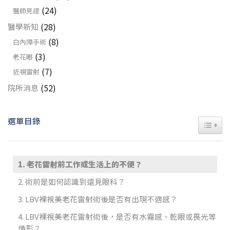
(24)
醫師見證
(28)
醫學新知
(8)
白內障手術
(3)
老花眼
(7)
近視雷射
(52)
院所消息
選單目錄
TOGGL
老花雷射前工作或生活上的不便？
術前是如何認識到遠見眼科？
LBV裸視美老花雷射術後是否有出現不適感？
LBV裸視美老花雷射術後，是否有水霧感、乾眼或畏光等
情形？