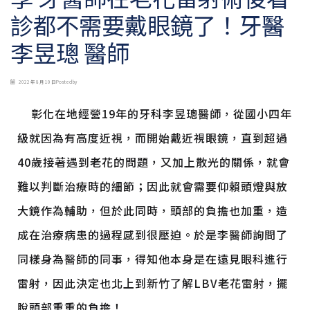
診都不需要戴眼鏡了！牙醫
李昱璁 醫師
2022 年 8 月 10 日
Posted by
彰化在地經營19年的牙科李昱璁醫師，從國小四年
級就因為有高度近視，而開始戴近視眼鏡，直到超過
40歲接著遇到老花的問題，又加上散光的關係，就會
難以判斷治療時的細節；因此就會需要仰賴頭燈與放
大鏡作為輔助，但於此同時，頭部的負擔也加重，造
成在治療病患的過程感到很壓迫。於是李醫師詢問了
同樣身為醫師的同事，得知他本身是在遠見眼科進行
雷射，因此決定也北上到新竹了解
LBV老花雷射
，擺
脫頭部重重的負擔！