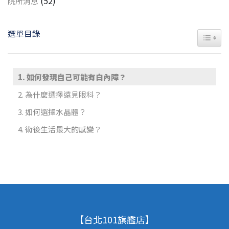
(52)
院所消息
選單目錄
TOGGL
如何發現自己可能有白內障？
為什麼選擇遠見眼科？
如何選擇水晶體？
術後生活最大的感變？
【台北101旗艦店】