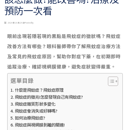
預防一次看
2024 年 10 月 29 日
Posted by
眼前出現若隱若現的黑點是飛蚊症的徵狀嗎？飛蚊症
改善方法有哪些？眼科醫師帶你了解飛蚊症治療方法
及常見的飛蚊症原因，幫助你對症下藥，在初期即時
追蹤治療、確認視網膜健康，避免症狀變得嚴重。
選單目錄
什麼是飛蚊症？飛蚊症原理
飛蚊症的徵兆!怎麼發現自己有飛蚊症?
飛蚊症雜質形狀多變化
飛蚊症會消失或好轉嗎?
如何治療飛蚊症?
飛蚊症與視網膜剝離的關連!