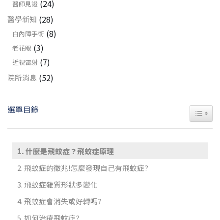
(24)
醫師見證
(28)
醫學新知
(8)
白內障手術
(3)
老花眼
(7)
近視雷射
(52)
院所消息
選單目錄
TOGGL
什麼是飛蚊症？飛蚊症原理
飛蚊症的徵兆!怎麼發現自己有飛蚊症?
飛蚊症雜質形狀多變化
飛蚊症會消失或好轉嗎?
如何治療飛蚊症?