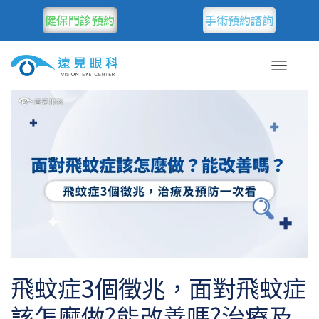
健保門診預約
手術預約諮詢
飛蚊症3個徵兆，面對飛蚊症
該怎麼做?能改善嗎?治療及