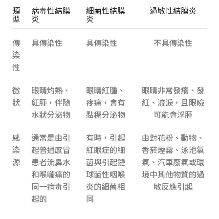
類
病毒性結膜
細菌性結膜
過敏性結膜炎
型
炎
炎
傳
具傳染性
具傳染性
不具傳染性
染
性
徵
眼睛灼熱、
眼睛紅腫、
眼睛非常發癢、發
狀
紅腫，伴隨
疼痛，會有
紅、流淚，且眼瞼
水狀分泌物
黏稠分泌物
可能會浮腫
感
通常是由引
有時，引起
由對花粉、動物、
染
起普通感冒
紅眼症的細
香菸煙霧、泳池氯
源
患者流鼻水
菌與引起鏈
氣、汽車廢氣或環
和喉嚨痛的
球菌性咽喉
境中其他物質的過
同一病毒引
炎的細菌相
敏反應引起
起的
同