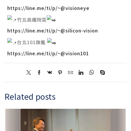
https://line.me/ti/p/~@visioneye
竹北高鐵院區
https://line.me/ti/p/~@silicon-vision
台北101旗艦
https://line.me/ti/p/~@vision101
Related posts