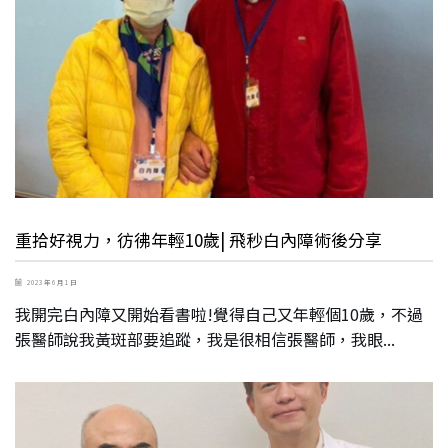
重拾好視力，彷彿年輕10歲| 飛秒白內障術後分享
2023 年 6 月 1 日
我開完白內障又開始看書啦!覺得自己又年輕個10歲，不過
張醫師說我黃斑部要追蹤，我是很相信張醫師，我眼...