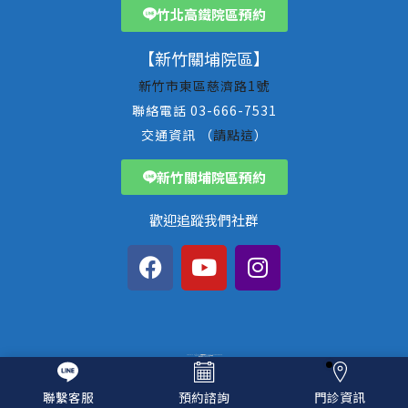
竹北高鐵院區預約
【新竹關埔院區】
新竹市東區慈濟路1號
聯絡電話 03-666-7531
交通資訊 （
請點這
）
新竹關埔院區預約
歡迎追蹤我們社群
COPYRIGHT © 2020 遠見眼科中心. ALL RIGHTS RESERVED.
DESIGNED BY ONEQR 看診好輕鬆
官網維護｜Goshop101
聯繫客服
預約諮詢
門診資訊