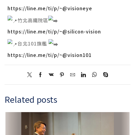
https://line.me/ti/p/~@visioneye
竹北高鐵院區
https://line.me/ti/p/~@silicon-vision
台北101旗艦
https://line.me/ti/p/~@vision101
Related posts