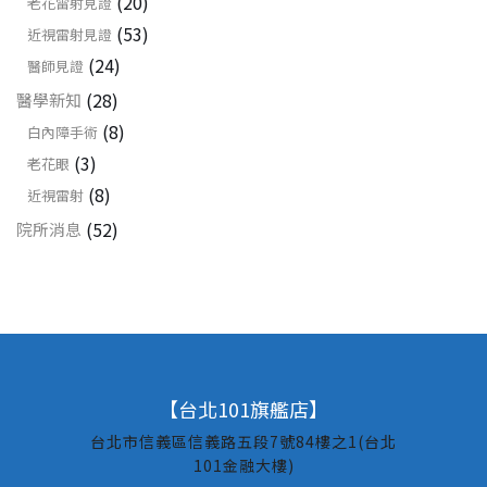
(20)
老花雷射見證
(53)
近視雷射見證
(24)
醫師見證
(28)
醫學新知
(8)
白內障手術
(3)
老花眼
(8)
近視雷射
(52)
院所消息
【台北101旗艦店】
台北市信義區信義路五段7號84樓之1(台北
101金融大樓)