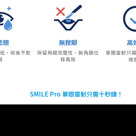
乾眼
無掀瓣
高
低，術後不乾
保留角膜完整性，無角膜位
單眼雷射只需 
眼
移風險
速
SMILE Pro 單眼雷射只需十秒鐘！