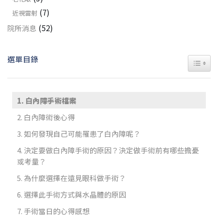
(7)
近視雷射
(52)
院所消息
選單目錄
TOGGL
白內障手術檔案
白內障術後心得
如何發現自己可能罹患了白內障呢？
決定要做白內障手術的原因？決定做手術前有哪些擔憂
或考量？
為什麼選擇在遠見眼科做手術？
選擇此手術方式與水晶體的原因
手術當日的心得感想