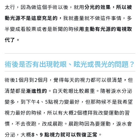
太行，因為做這個手術以後，就用
分光的效果，所以被
動光源不是這麼充足的，
我就盡量就不做這件事情，多
半變成看股票或者是新聞的時候
用主動有光源的電視取
代了。
術後是否有出現乾眼、眩光或畏光的問題？
術後1個月到2個月，覺得每天的視力都可以很清楚
，
但
清楚都是
漸進性的
。白天乾眼比較嚴重。隨著淚水分泌
變多，到下午4、5點視力變最好，但那時候不是我希望
視力最好的時候，所以有大概2個禮拜我改變運動的習
慣，不去夜跑，改成晨跑。晨跑時因為要運動，淚水會
分泌，大概
8、9 點視力就可以恢復正常
。