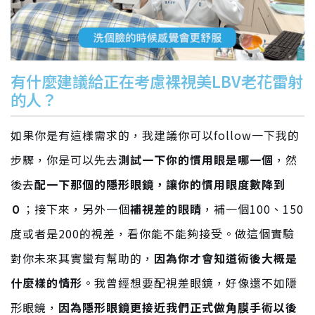
有什麼建議給正在考慮裸視美LBV老花雷射
的人？
如果你是有這樣需求的，我建議你可以follow一下我的
步驟，你是可以先去
測試一下你的慣用眼是哪一個
，然
後去
配一下那個的隱形眼鏡，讓你的慣用眼度數降到
０
；接下來，另外一個
補視差的眼睛
，補一個100、150
度或者是200的視差，看你能不能夠接受。做這個實驗
對你未來其實蠻有幫助的，
因為你才會知道術後大概是
什麼樣的情形
。我曾經想要配視差眼鏡，好像還不如隱
形眼鏡，
因為隱形眼鏡更接近我們正式做角膜手術以後