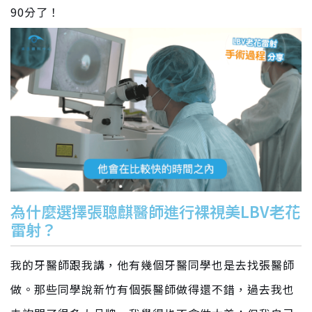
90分了！
為什麼選擇張聰麒醫師進行裸視美LBV老花
雷射？
我的牙醫師跟我講，他有幾個牙醫同學也是去找張醫師
做。那些同學說新竹有個張醫師做得還不錯，過去我也