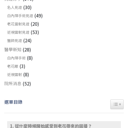
(30)
名人見證
(49)
白內障手術見證
(20)
老花雷射見證
(53)
近視雷射見證
(24)
醫師見證
(28)
醫學新知
(8)
白內障手術
(3)
老花眼
(8)
近視雷射
(52)
院所消息
選單目錄
TOGGL
從什麼時候開始感受到老花帶來的困擾？