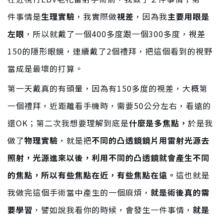
件事情是
生理實驗
，我實際做
視差
，因為我
主要用眼是
左眼
，所以就戴了一個400多度跟一個300多度，視差
150的隱形眼鏡，連續戴了2個禮拜，把這個看到的視野
當成是最壞的打算。
第一天戴真的有頭暈，因為有150多度的視差，大概第
一個禮拜，近距離看手機時，需要50公分左右，看遠的
還OK；第二次我想要理解到底是
什麼是多焦點，
於是我
做了
物理實驗
，就是把
不同的凸透鏡鏡片用雷射光源去
照射，光源進來以後，利用不同的凸透鏡就會產生不同
的焦點，所以有些焦點在近，有些焦點在遠。
這也就是
我做完這個手術當中產生的一個麻煩，
就是術後真的需
要學習
，譬如說我看你的時候，會發生一件事情，
就是