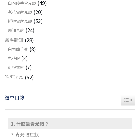
(49)
白內障手術見證
(20)
老花雷射見證
(53)
近視雷射見證
(24)
醫師見證
(28)
醫學新知
(8)
白內障手術
(3)
老花眼
(7)
近視雷射
(52)
院所消息
選單目錄
TOGGL
什麼是青光眼？
青光眼症狀