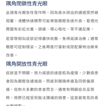
隅角閉鎖性青光眼
此類青光眼急性發作時，因為房水排出的通道突然被
阻塞，液體快速積聚可能導致眼壓急速升高、看燈光
周圍有彩虹光暈、頭痛、噁心嘔吐、等不適反應。
若發現相似症狀記得盡快就醫，免得延誤治療；通常
眼壓可控制穩妥，之後再進行雷射或搭配藥物治療來
改善。
隅角開放性青光眼
症狀並不明顯，視力減退的速度較為緩慢，少數病患
會因為眼壓急遽增高，而感到眼睛疼痛及同側偏頭
痛，但對大多數的患者而言，通常有明顯症兆呈現
時，視野已經受到無法彌補的損害，這是最常見的青
光眼類型。