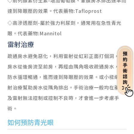
◇前列腺素衍生素-增加葡萄膜、鞏膜房水排出速率而
達到降眼壓的效果。代表藥物:Tafloprost
◇高滲透壓劑-屬於強力利尿劑，通常用在急性青光
眼。代表藥物:Mannitol
雷射治療
疏通房水避免惡化，利用雷射從虹彩正面打個洞，讓
房水從後房流至前房，再經由隅角吸收疏通房水，使
防水循環暢通，進而達到降眼壓的效果。或小樑網雷
射治療幫助房水從隅角排出。手術治療一般均在藥物
及雷射無法控制或控制不良時，才會進一步考慮手
術。
如何預防青光眼