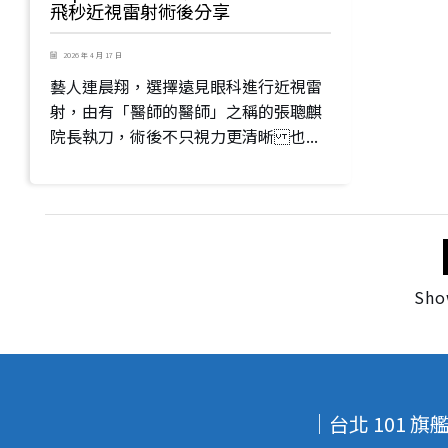
飛秒近視雷射術後分享
2026 年 4 月 17 日
藝人連晨翔，選擇遠見眼科進行近視雷
射，由有「醫師的醫師」之稱的張聰麒
院長執刀，術後不只視力更清晰 也...
Sho
｜台北 101 旗