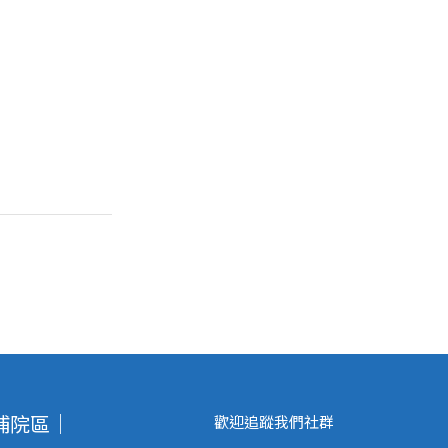
埔院區｜
歡迎追蹤我們社群