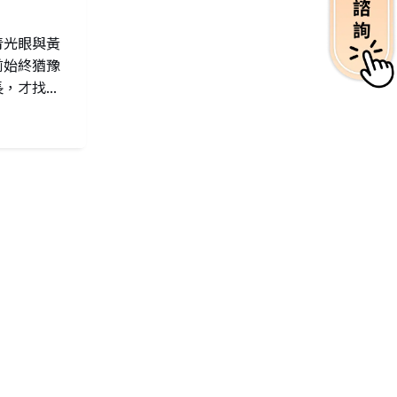
青光眼與黃
前始終猶豫
才找...