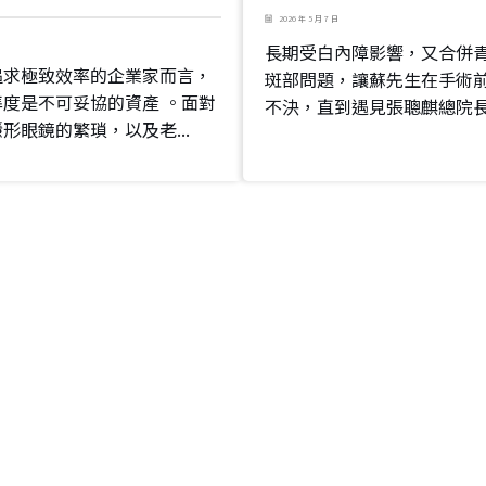
2026 年 5 月 7 日
長期受白內障影響，又合併
追求極致效率的企業家而言，
斑部問題，讓蘇先生在手術
度是不可妥協的資產 。面對
不決，直到遇見張聰麒總院長，
形眼鏡的繁瑣，以及老...