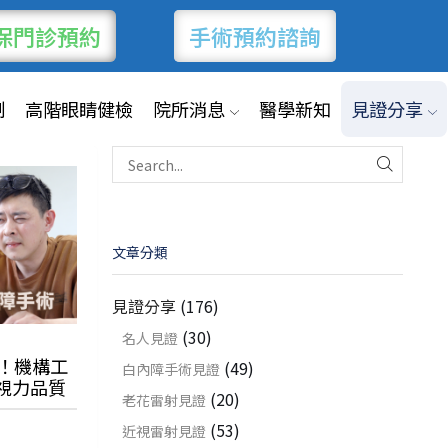
保門診預約
手術預約諮詢
制
高階眼睛健檢
院所消息
醫學新知
見證分享
文章分類
見證分享
(176)
(30)
名人見證
！機構工
(49)
白內障手術見證
視力品質
(20)
老花雷射見證
(53)
近視雷射見證