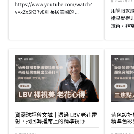
2026 年 7 月 27 日
https://www.youtube.com/watch?
用裸眼就
v=xZxSK37v8XI 長居美國的 ...
還是覺得
技術，非
資深球評曾文誠｜透過 LBV 老花雷
背包設計
射，找回轉播席上的精準視野
精準色彩
2026 年 6 月 22 日
2026 年 6 月 1 日