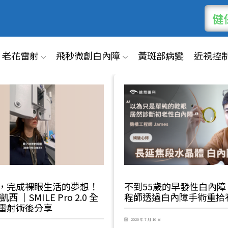
健
老花雷射
飛秒微創白內障
黃斑部病變
近視控
，完成裸眼生活的夢想！
不到55歲的早發性白內障
西 ｜SMILE Pro 2.0 全
程師透過白內障手術重拾
雷射術後分享
2026 年 7 月 16 日