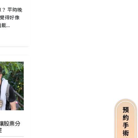
？ 平時晚
時覺得好像
...
讓股票分
控