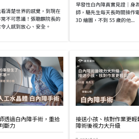
早發性白內障真實見證｜身
能看清楚世界的感覺，到現在
師，駱先生每天長時間操作
非常不可思議！張聰麒院長的
3D 繪圖，不到 55 歲的他...
常令人感到放心、安全。
師透過白內障手術，重拾
接送小孩、核對作業更輕
判斷力
障術後視力大升級
2026 年 5 月 29 日